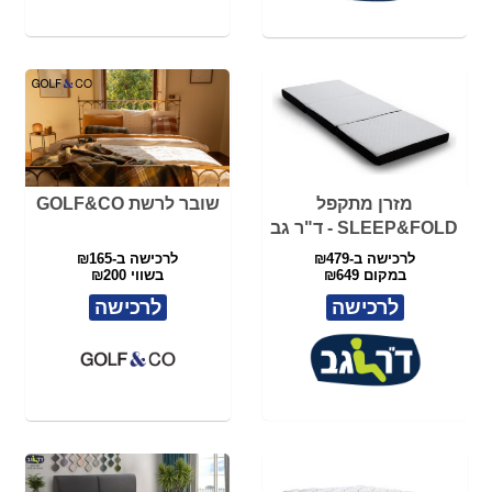
מזרן מתקפל
שובר לרשת GOLF&CO
SLEEP&FOLD - ד"ר גב
לרכישה ב-₪479
לרכישה ב-₪165
במקום ₪649
בשווי ₪200
לרכישה
לרכישה
מזרן ULTRA COMFORT
מזרן iDream Comfort ד"ר
XL - ד"ר גב
גב
140X190
140/190
לרכישה ב-₪2499 במקום ₪4990
לרכישה ב-₪2199 במקום
₪4,490
לרכישה
לרכישה