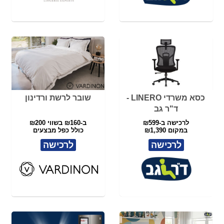
כסא משרדי LINERO -
שובר לרשת ורדינון
ד"ר גב
לרכישה ב-₪599
ב-₪160 בשווי ₪200
במקום ₪1,390
כולל כפל מבצעים
לרכישה
לרכישה
מיטת נוער CLICK - ד"ר
שובר לטרקלין חשמל
גב
לרכישה ב-₪3199
לרכישה ב-₪85
במקום ₪4,490
בשווי ₪100