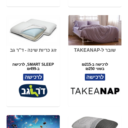
לרכישה ב-₪215
SMART SLEEP, לרכישה
בשווי ₪250
ב-₪499
במקום ₪900
לרכישה
לרכישה
זוג כריות שינה - ד"ר גב
שובר לספר דיגיטלי
בסטימצקי
לרכישה ב-₪320
סטימצקי - ספרים דיגיטליים
במקום ₪800
לרכישה
לרכישה