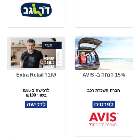
15% הנחה ב- AVIS
שובר Extra Retail
חברת השכרת רכב
לרכישה ב-₪85
בשווי ₪100
לפרטים
לרכישה
מסלולי YES PLUS
אל סורג - סורגים שקופים
ULTIMATE / STING TV