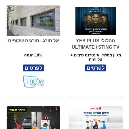
מגוון מסלולי אינטרנט סיבים +
18% הנחה
טלוויזיה
לפרטים
לפרטים
שובר לאתר "סנו עד
שובר למחסני חשמל
הבית"
לרכישה ב-₪180
לרכישה ב-₪470
בשווי ₪200
בשווי ₪500
לרכישה
לרכישה