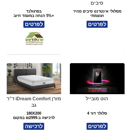
הוט מובייל
מזרן iDream Comfort ד"ר
גב
סלולר דור 4
180X200
לרכישה ב-₪2999 במקום
₪7,490
לפרטים
לרכישה