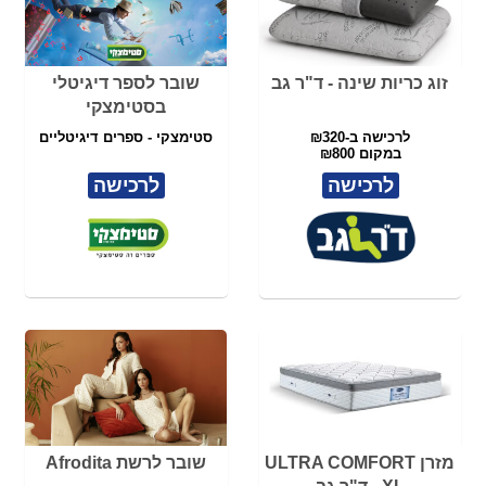
מזרן ULTRA COMFORT
שובר לרשת Afrodita
XL - ד"ר גב
180/200
לרכישה ב-₪160
לרכישה ב-₪2950 במקום ₪5900
בשווי ₪200
לרכישה
לרכישה