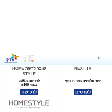
NEXT TV
שובר לרשת HOME
STYLE
יותר טלוויזיה בפחות כסף
לרכישה ב-₪85
בשווי ₪100
לפרטים
לרכישה
שובר ל-TAKEANAP
זוג כריות שינה - ד"ר גב