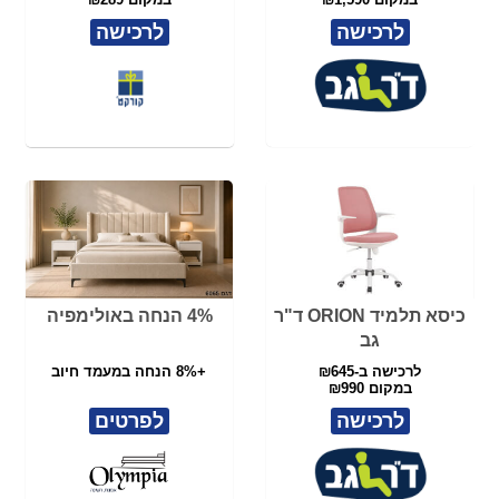
כיסא תלמיד ORION ד"ר
4% הנחה באולימפיה
גב
לרכישה ב-₪645
+8% הנחה במעמד חיוב
במקום ₪990
לרכישה
לפרטים