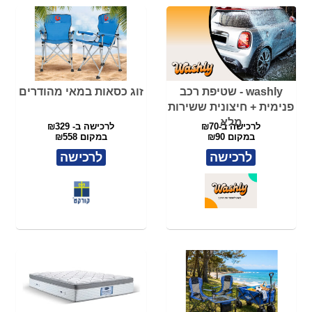
במקום ₪90
במקום ₪558
לרכישה
לרכישה
עגלת קמפינג וסט ריהוט
מזרן ULTRA COMFORT
שטח
XL - ד"ר גב
לרכישה ב- ₪689
160/200
במקום ₪1,098
לרכישה ב-₪2745 במקום ₪5490
לרכישה
לרכישה