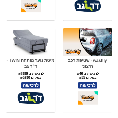
washly - שטיפת רכב
מיטת נוער נפתחת TWIN -
חיצוני
ד"ר גב
לרכישה ב-₪40
לרכישה ב-₪3999
במקום ₪55
במקום ₪5290
לרכישה
לרכישה
washly - שטיפת רכב
זוג כסאות במאי מהודרים
פנימית + חיצונית ששירות
מלא
לרכישה ב-₪70
לרכישה ב- ₪329