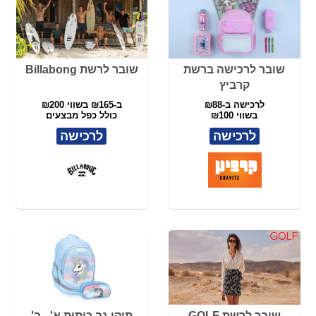
שובר לרשת GOLF&CO
מזרן ULTRA COMFORT
XL - ד"ר גב
לרכישה ב-₪165
160/200
בשווי ₪200
לרכישה ב-₪2745 במקום ₪5490
לרכישה
לרכישה