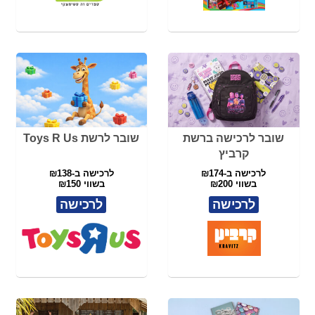
לרכישה
לרכישה
מערכת ישיבה נפתחת
מיטת נוער נפתחת TWIN -
למיטה SLIDE - ד"ר גב
ד"ר גב
לרכישה ב-₪3699
לרכישה ב-₪3999
במקום ₪5990
במקום ₪5290
לרכישה
לרכישה