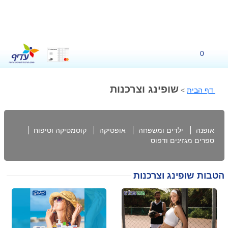
שובר ל-havaianas
שובר לטרמינל X
לרכישה ב-₪128
לרכישה ב-₪180
בשווי ₪150
בשווי ₪200
לרכישה
לרכישה