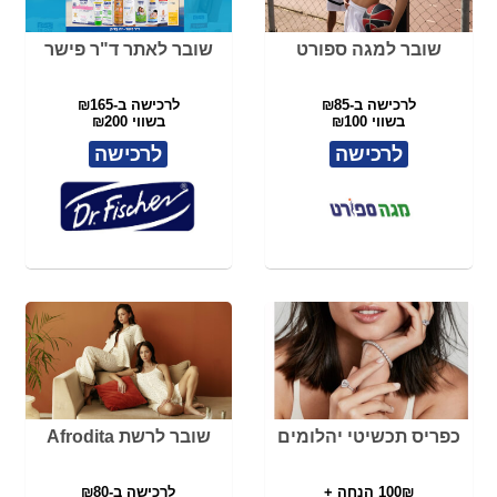
שובר למותגי קבוצת FOX
תו קנייה לרשת LALINE
ב-₪165 בשווי ₪200
ב-₪90 בשווי ₪200
כולל כפל מבצעים
ללא כפל מבצעים
לרכישה
לרכישה