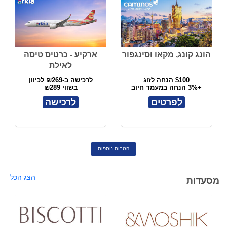
הונג קונג, מקאו וסינגפור
ארקיע - כרטיס טיסה
לאילת
$100 הנחה לזוג
לרכישה ב-₪269 לכיוון
+3% הנחה במעמד חיוב
בשווי ₪289
לפרטים
לרכישה
הטבות נוספות
הצג הכל
מסעדות