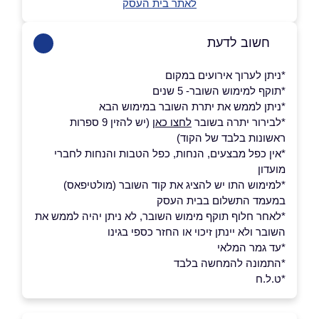
לאתר בית העסק
חשוב לדעת
*ניתן לערוך אירועים במקום
*תוקף למימוש השובר- 5 שנים
*ניתן לממש את יתרת השובר במימוש הבא
*לבירור יתרה בשובר
לחצו כאן
(יש להזין 9 ספרות
ראשונות בלבד של הקוד)
*אין כפל מבצעים, הנחות, כפל הטבות והנחות לחברי
מועדון
*למימוש התו יש להציג את קוד השובר (מולטיפאס)
במעמד התשלום בבית העסק
*לאחר חלוף תוקף מימוש השובר, לא ניתן יהיה לממש את
השובר ולא יינתן זיכוי או החזר כספי בגינו
*עד גמר המלאי
*התמונה להמחשה בלבד
*ט.ל.ח