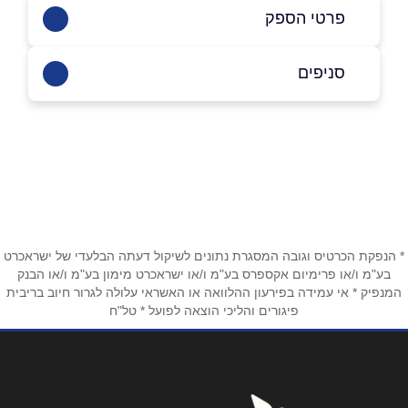
פרטי הספק
03-5175179
סניפים
באתר
בפייסבוק
באינסטגרם
תל אביב
הירקון 12
03-5175179
שם מלא
*
טלפון
*
* הנפקת הכרטיס וגובה המסגרת נתונים לשיקול דעתה הבלעדי של ישראכרט
בע"מ ו/או פרימיום אקספרס בע"מ ו/או ישראכרט מימון בע"מ ו/או הבנק
המנפיק * אי עמידה בפירעון ההלוואה או האשראי עלולה לגרור חיוב בריבית
פיגורים והליכי הוצאה לפועל * טל"ח
אימייל
*
נושא
*
אנא חזרו אלי בקשר ל...