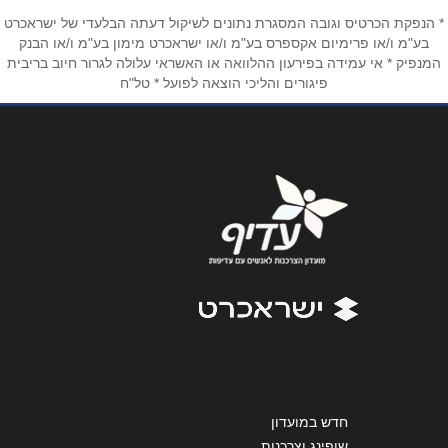
ראש העין
טלפון
*
* הנפקת הכרטיס וגובה המסגרת נתונים לשיקול דעתה הבלעדי של ישראכרט
בע"מ ו/או פרימיום אקספרס בע"מ ו/או ישראכרט מימון בע"מ ו/או הבנק
המנפיק * אי עמידה בפירעון ההלוואה או האשראי עלולה לגרור חיוב בריבית
זהרה אלפסיה 3
פיגורים והליכי הוצאה לפועל * טל"ח
אימייל
*
03-7301770
נושא
*
רחובות
אנא חזרו אלי בקשר ל...
פארק המדע המדע 6
הודעה
*
1700-500993
ראשון לציון
ילדי טהרן 5
שליחה
1700-500993
חדש במועדון
שופינג וצרכנות