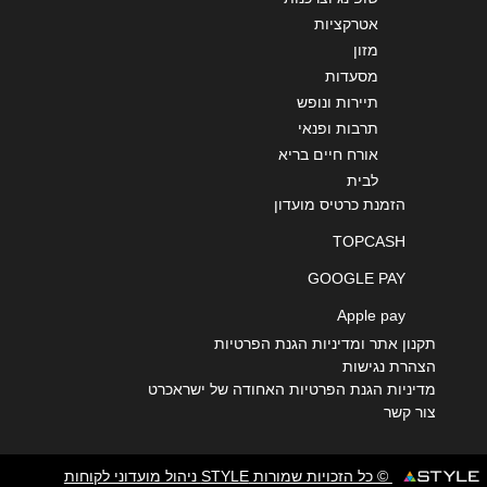
אטרקציות
גלילות
מזון
מסעדות
סינמה סיטי
תיירות ונופש
1700-500993
תרבות ופנאי
אורח חיים בריא
לבית
הזמנת כרטיס מועדון
פתח תקווה
TOPCASH
מתחם שופ טיים תוצרת הארץ 3
GOOGLE PAY
1700-500993
Apple pay
תקנון אתר ומדיניות הגנת הפרטיות
הצהרת נגישות
תל אביב
מדיניות הגנת הפרטיות האחודה של ישראכרט
צור קשר
בוגרשוב 7
03-527-9911
© כל הזכויות שמורות STYLE ניהול מועדוני לקוחות