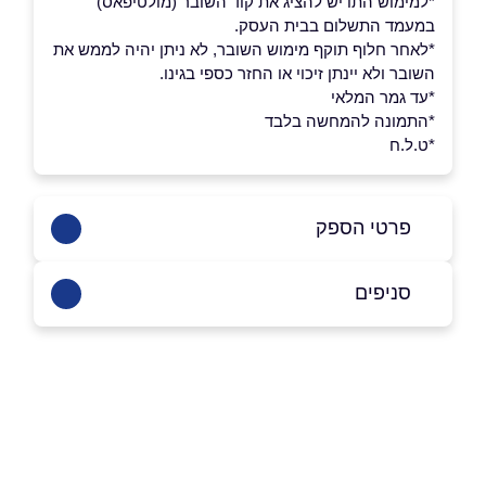
*למימוש התו יש להציג את קוד השובר (מולטיפאס)
במעמד התשלום בבית העסק.
*לאחר חלוף תוקף מימוש השובר, לא ניתן יהיה לממש את
השובר ולא יינתן זיכוי או החזר כספי בגינו.
*עד גמר המלאי
*התמונה להמחשה בלבד
*ט.ל.ח
פרטי הספק
1700-500-993
סניפים
באתר
בפייסבוק
באינסטגרם
ראשון לציון, כשר
שדרות נים 2, ראשון לציון
1700-555-993
שם מלא
*