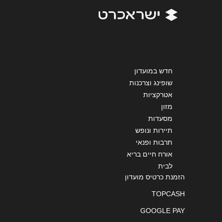
ירושלים
שליחה
האומן ירושלים האומן 30
02-6481072
חדש במועדון
שופינג וצרכנות
אטרקציות
באר שבע
מזון
מסעדות
תחנה מרכזית באר שבע
תיירות ונופש
08-6846010
תרבות ופנאי
אורח חיים בריא
לבית
הזמנת כרטיס מועדון
באר שבע
TOPCASH
גרנד קניון באר שבע טוביהו 125
GOOGLE PAY
054-6929798