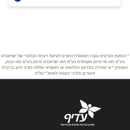
ירושלים
שם מלא
*
קניון מלחה ירושלים
02-6795395
טלפון
*
שוהם
* הנפקת הכרטיס וגובה המסגרת נתונים לשיקול דעתה הבלעדי של ישראכרט
אימייל
*
בע"מ ו/או פרימיום אקספרס בע"מ ו/או ישראכרט מימון בע"מ ו/או הבנק
המנפיק * אי עמידה בפירעון ההלוואה או האשראי עלולה לגרור חיוב בריבית
איירפורט סיטי נתב''ג
פיגורים והליכי הוצאה לפועל * טל"ח
נושא
*
03-9793933
אנא חזרו אלי בקשר ל...
ירושלים
הודעה
*
תחנה מרכזית ירושלים
02-5001179