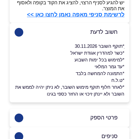
יש להגיע לסניף הרצוי, להציג את הקוד בקופה ולאסוף
את המוצר.
לרשימת סניפי מאפה נאמן לחצו כאן >>
חשוב לדעת
ָ*תוקף השובר 30.11.2026
*כשר למהדרין אגודת ישראל
*למימוש בכל ימות השבוע
*עד גמר המלאי
*התמונה להמחשה בלבד
*ט.ל.ח
*לאחר חלוף תוקף מימוש השובר, לא ניתן יהיה לממש את
השובר ולא יינתן זיכוי או החזר כספי בגינו
פרטי הספק
02-5812211
סניפים