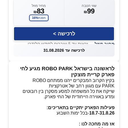
שווי הטבה
מחיר מוזל
83
99
₪
₪
16%
חסכת
לרכישה >
מחיר מוזל
— זכאות עד 5 שוברים לחודש קלנדרי
לרכישה עד 31.08.2026
לראשונה בישראל ROBO PARK מגיע לחי
פארק קריית מוצקין
בקיץ הקרוב המבקרים ייהנו ממתחם ROBO
PARK עם מגוון רחב של אטרקציות
שייקח את כל המשפחה למסע מסקרן בין רובוטים
ומדע באווירה הייחודית של החי פארק.
פעילות הפארק יתקיים בתאריכים:
18.7-31.8.26
-בכל ימות השבוע
אז מה מחכה לנו :