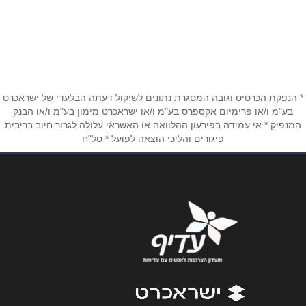
החשמונאים 79
04-8747445
שם מלא
*
* הנפקת הכרטיס וגובה המסגרת נתונים לשיקול דעתה הבלעדי של ישראכרט
טלפון
*
בע"מ ו/או פרימיום אקספרס בע"מ ו/או ישראכרט מימון בע"מ ו/או הבנק
המנפיק * אי עמידה בפירעון ההלוואה או האשראי עלולה לגרור חיוב בריבית
פיגורים והליכי הוצאה לפועל * טל"ח
אימייל
*
נושא
*
אנא חזרו אלי בקשר ל...
הודעה
*