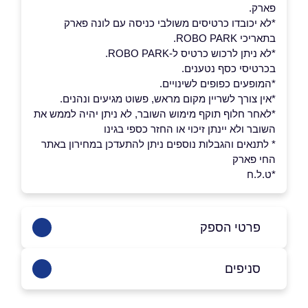
פארק.
*לא יכובדו כרטיסים משולבי כניסה עם לונה פארק
בתאריכי ROBO PARK.
*לא ניתן לרכוש כרטיס ל-ROBO PARK.
בכרטיסי כסף נטענים.
*המופעים כפופים לשינויים.
*אין צורך לשריין מקום מראש, פשוט מגיעים ונהנים.
*לאחר חלוף תוקף מימוש השובר, לא ניתן יהיה לממש את
השובר ולא יינתן זיכוי או החזר כספי בגינו
* לתנאים והגבלות נוספים ניתן להתעדכן במחירון באתר
החי פארק
*ט.ל.ח
פרטי הספק
סניפים
04-8747445
קרית מוצקין
באתר