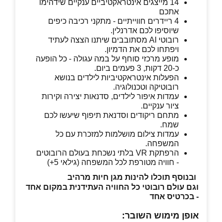
14 מייצגים אינטראקטיביים ענקיים שידהימו
אתכם
4 ריידרים חווייתיים - מתקני רכיבה כיפים
שיוסיפו לכם אדרנלין.
רובוטי AI מסתובבים שיתנו הצצה לעתיד
ויפתחו לכם את הדמיון.
מופע מרכזי סוחף על במה עגולה - כל הופעה
כ-20 דקות, 3 פעמים ביום.
הפעלות אינטראקטיביות לילדים בנושא
רובוטיקה וטכנולוגיה.
עמדות איפור לילדים, סדנאות יצירה וקירות
ציור ענקיים.
מתחם ריקודים וסדנאת תיפוף שיעשו לכם
שמח.
עמדות צילום מושלמות למזכרת עם כל
המשפחה.
הרפתקת VR בלתי נשכחת בעולם הרובוטים
- חוויה מטורפת לכל המשפחה (גילאי 5+)
ובנוסף תוכלו להינות מגן חיות מרהיב
וגם עולם רובוטי
כל החוויה העתידנית במקום אחד
- בכרטיס אחד
אופן מימוש השובר: