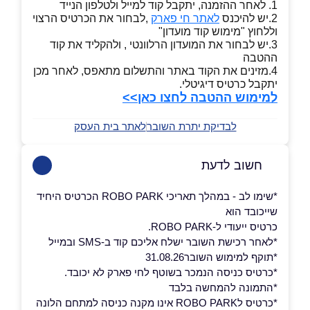
1. לאחר ההזמנה, יתקבל קוד למייל ולטלפון הנייד
2.יש להיכנס
לאתר חי פארק
,לבחור את הכרטיס הרצוי
וללחוץ "מימוש קוד מועדון"
3.יש לבחור את המועדון הרלוונטי , ולהקליד את קוד
ההטבה
4.מזינים את הקוד באתר והתשלום מתאפס, לאחר מכן
יתקבל כרטיס דיגיטלי.
למימוש ההטבה לחצו כאן>>
לבדיקת יתרת השובר
לאתר בית העסק
חשוב לדעת
*שימו לב - במהלך תאריכי ROBO PARK הכרטיס היחיד
שייכובד הוא
כרטיס ייעודי ל-ROBO PARK.
*לאחר רכישת השובר ישלח אליכם קוד ב-SMS ובמייל
*תוקף למימוש השובר31.08.26
*כרטיס כניסה הנמכר בשוטף לחי פארק לא יכובד.
*התמונה להמחשה בלבד
*כרטיס לROBO PARK אינו מקנה כניסה למתחם הלונה