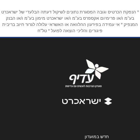
* הנפקת הכרטיס וגובה המסגרת נתונים לשיקול דעתה הבלעדי של ישראכרט
טלפון
*
בע"מ ו/או פרימיום אקספרס בע"מ ו/או ישראכרט מימון בע"מ ו/או הבנק
המנפיק * אי עמידה בפירעון ההלוואה או האשראי עלולה לגרור חיוב בריבית
פיגורים והליכי הוצאה לפועל * טל"ח
אימייל
*
נושא
*
אנא חזרו אלי בקשר ל...
הודעה
*
שליחה
חדש במועדון