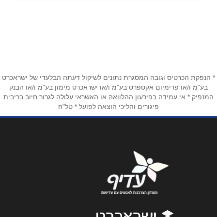
055-5696-145
באתר
בפייסבוק
באינסטגרם
שם מלא
*
* הנפקת הכרטיס וגובה המסגרת נתונים לשיקול דעתה הבלעדי של ישראכרט
בע"מ ו/או פרימיום אקספרס בע"מ ו/או ישראכרט מימון בע"מ ו/או הבנק
המנפיק * אי עמידה בפירעון ההלוואה או האשראי עלולה לגרור חיוב בריבית
טלפון
*
פיגורים והליכי הוצאה לפועל * טל"ח
אימייל
*
נושא
*
אנא חזרו אלי בקשר ל...
הודעה
*