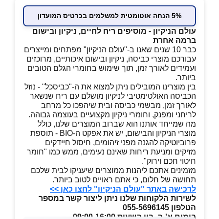
5% הנחה אוטומטית למשלמים בכרטיס המועדון
עולם הניקיון - מוסיפים ריח לחיים, ניקיון ובישום
ברמה אחרת
כבר 10 שנים שאנו ב-"עולם הניקיון" מפתחים ומייצרים
עבורכם מוצרי כביסה, ניקיון ובישום איכותיים, מרוכזים
ועמידים לאורך זמן, תוך שימוש בחומרי הגלם הטובים
ביותר.
בין מוצרינו המובילים ניתן למצוא את ה-"כביסכל" - נוזל
הכביסה האולטימטיבי לניקיון מושלם עם ריח שנשאר
לאורך זמן, מבשמי כביסה ובית שיהפכו כל מרחב
לריחני ומפנק, וחומרי ניקיון מקצועיים בעוצמה גבוהה.
מה שמייחד אותנו הוא שברוב המוצרים שלנו, כולל
מוצרי הניקיון והבישום, יש את אפקט ה-BIO - תוספת
פרוביוטיקה להגנה מפני זיהומים, חיסול חיידקים
מזיקים ומניעת ריחות שאינם נעימים, ממש כמו "חומר
חיטוי חכם וירוק".
מזמינים אתכם ליהנות ממוצרים שיעניקו לבית שלכם
תחושה של חלום, כי אתם ראויים לטוב ביותר.
לרכישה באתר "עולם הניקיון" לחצו כאן >>
לשירות הלקוחות שלנו ניתן ליצור קשר במספר
הטלפון 055-5696145
בימים א'-ה, בין השעות 09:00-16:00