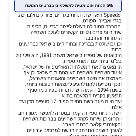
5% הנחה אוטומטית למשלמים בכרטיס המועדון
Speedo היא רשת חנויות בגדי ים, ציוד לים ולבריכה,
בגדי ואביזרי ספורט.
החברה המובילה בעולם לייצור בגדי ים, חליפות
שחייה ומוצרים נלווים הקשורים לעולם השחייה
התחרותי והחובבני
וכן גם שולטת בבריכה ובחוף הים בישראל כבר שנים
רבות.
היבואנית של ספידו בישראל משנת 1991, היא פלג ניל
בע"מ וביחד עם המותג ספידו,
הן מאמצות את המשלחות האולימפיות של ישראל.
איגוד השחייה והשחייה האומנותית בישראל וכן אף
מאמצת את מיטב השחיינים והאגודות בישראל,
ובכך מסייעת להם להגיע לתוצאות הטובות ביותר.
בשנת 1994 הוקמה רשת חנויות ספידו. מהסניף
הראשון בקרית המלאכה בת"א
ועד היום מונה רשת חנויות ספידו 17 סניפים מדן ועד
אילת.
רשת חנויות ספידו הוקמה במטרה לאפשר מגוון רחב
יותר ומתן שירות לקהל השחיינים בבריכות השחייה
והקאנטרי-קלאב ברחבי הארץ.
לאורך השנים התרחבה הרשת למרכזים עירוניים,