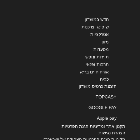
ספורטן
073-2505050
חדש במועדון
שופינג וצרכנות
אטרקציות
רעננה
מזון
מסעדות
הסדנא 15 הסדנא 15
תיירות ונופש
073-2505050
תרבות ופנאי
אורח חיים בריא
לבית
הזמנת כרטיס מועדון
אילת
TOPCASH
מלון רויאל גארדן אנטיב 5
GOOGLE PAY
073-2505050
Apple pay
תקנון אתר ומדיניות הגנת הפרטיות
הצהרת נגישות
נתניה
מדיניות הגנת הפרטיות האחודה של ישראכרט