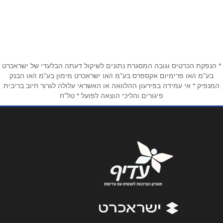
שם מלא
*
אל קודס כביש ראשי
טלפון
*
* הנפקת הכרטיס וגובה המסגרת נתונים לשיקול דעתה הבלעדי של ישראכרט
אימייל
*
בע"מ ו/או פרימיום אקספרס בע"מ ו/או ישראכרט מימון בע"מ ו/או הבנק
המנפיק * אי עמידה בפירעון ההלוואה או האשראי עלולה לגרור חיוב בריבית
פיגורים והליכי הוצאה לפועל * טל"ח
נושא
*
אנא חזרו אלי בקשר ל...
הודעה
*
שליחה