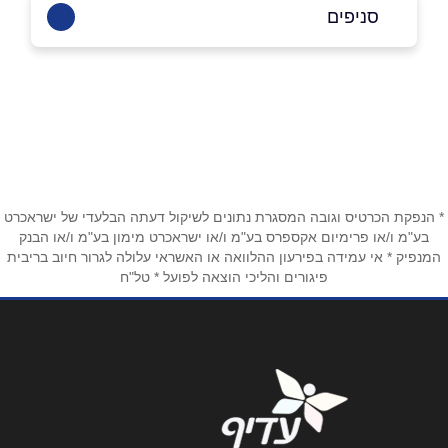
03-777-9445
סניפים
באינסטגרם
קריית אונו
הדובדבן 7
03-777-9445
שם מלא
*
טלפון
*
* הנפקת הכרטיס וגובה המסגרת נתונים לשיקול דעתה הבלעדי של ישראכרט
בע"מ ו/או פרימיום אקספרס בע"מ ו/או ישראכרט מימון בע"מ ו/או הבנק
המנפיק * אי עמידה בפירעון ההלוואה או האשראי עלולה לגרור חיוב בריבית
פיגורים והליכי הוצאה לפועל * טל"ח
אימייל
*
נושא
*
אנא חזרו אלי בקשר ל...
הודעה
*