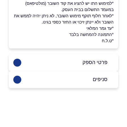
*למימוש התו יש להציג את קוד השובר (מולטיפאס)
במעמד התשלום בבית העסק.
*לאחר חלוף תוקף מימוש השובר, לא ניתן יהיה לממש את
השובר ולא יינתן זיכוי או החזר כספי בגינו.
*עד גמר המלאי
*התמונה להמחשה בלבד
*ט.ל.ח
פרטי הספק
09-7410909
סניפים
באתר
בפייסבוק
באינסטגרם
נתניה
מלון ורט קומה 15
09-7410909
שם מלא
*