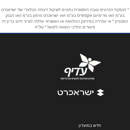
טלפון
*
* הנפקת הכרטיס וגובה המסגרת נתונים לשיקול דעתה הבלעדי של ישראכרט
בע"מ ו/או פרימיום אקספרס בע"מ ו/או ישראכרט מימון בע"מ ו/או הבנק
המנפיק * אי עמידה בפירעון ההלוואה או האשראי עלולה לגרור חיוב בריבית
פיגורים והליכי הוצאה לפועל * טל"ח
אימייל
*
נושא
*
אנא חזרו אלי בקשר ל...
הודעה
*
שליחה
חדש במועדון