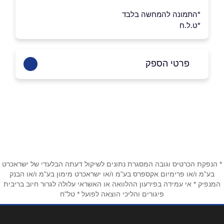
*התמונה להמחשה בלבד
*ט.ל.ח
פרטי הספק
050-8633368
באתר
בפייסבוק
באינסטגרם
שם מלא
*
* הנפקת הכרטיס וגובה המסגרת נתונים לשיקול דעתה הבלעדי של ישראכרט
בע"מ ו/או פרימיום אקספרס בע"מ ו/או ישראכרט מימון בע"מ ו/או הבנק
המנפיק * אי עמידה בפירעון ההלוואה או האשראי עלולה לגרור חיוב בריבית
טלפון
*
פיגורים והליכי הוצאה לפועל * טל"ח