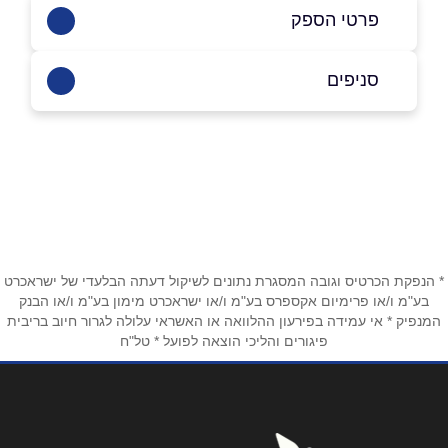
פרטי הספק
6876*
סניפים
באתר
בפייסבוק
תל אביב יפו
הארבעה 5
6876*
שם מלא
*
טלפון
*
* הנפקת הכרטיס וגובה המסגרת נתונים לשיקול דעתה הבלעדי של ישראכרט
בע"מ ו/או פרימיום אקספרס בע"מ ו/או ישראכרט מימון בע"מ ו/או הבנק
המנפיק * אי עמידה בפירעון ההלוואה או האשראי עלולה לגרור חיוב בריבית
פיגורים והליכי הוצאה לפועל * טל"ח
אימייל
*
נושא
*
אנא חזרו אלי בקשר ל...