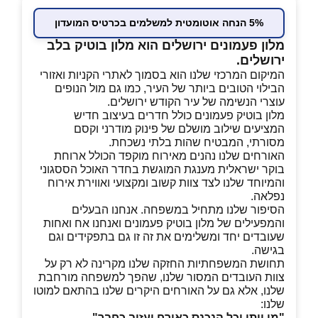
5% הנחה אוטומטית למשלמים בכרטיס המועדון
מלון פעמונים ירושלים הוא מלון בוטיק בלב
ירושלים.
המיקום המרכזי שלנו הוא בסמוך לאתרי הקניות ואזורי
הבילוי הטובים ביותר של העיר, כמו גם מול הנופים
עוצרי הנשימה של עיר הקודש ירושלים.
מלון בוטיק פעמונים כולל חדרים בעיצוב חדיש
המציעים שילוב מושלם של פינוק מודרני וקסם
מסורתי, המבטיח שהות בלתי נשכחת.
האורחים שלנו נהנים מאירוח מוקפד הכולל ארוחת
בוקר ישראלית מענגת המוגשת בחדר האוכל הססגוני
והמיוחד שלנו לצד צוות קשוב ומקצועי ואווירת אירוח
נפלאה.
הסיפור שלנו מתחיל במשפחה. אנחנו הבעלים
והמפעילים של מלון בוטיק פעמונים ואנחנו אח ואחות
שעובדים יחד ומשלימים את זה זו גם בתפקידים וגם
בגישה.
תחושת המשפחתיות החזקה שלנו מקרינה לא רק על
צוות העובדים המסור שלנו, שהפך למשפחה מורחבת
שלנו, אלא גם על האורחים היקרים שלנו בהתאם למוטו
שלנו:
"
מי ייתן וכל הנכנס כאורח יעזוב כחבר
".