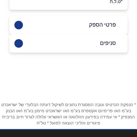
*ט.ל.ח
פרטי הספק
02-9991144
סניפים
באתר
בפייסבוק
באינסטגרם
ירושלים
המלך ג'ורג' 4
02-9991144
שם מלא
*
טלפון
*
* הנפקת הכרטיס וגובה המסגרת נתונים לשיקול דעתה הבלעדי של ישראכרט
בע"מ ו/או פרימיום אקספרס בע"מ ו/או ישראכרט מימון בע"מ ו/או הבנק
המנפיק * אי עמידה בפירעון ההלוואה או האשראי עלולה לגרור חיוב בריבית
פיגורים והליכי הוצאה לפועל * טל"ח
אימייל
*