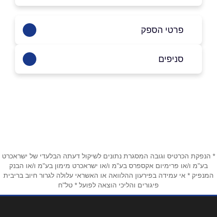
פרטי הספק
052-5323725
סניפים
כפר קרע
שם מלא
*
חלאד בין ואליד 42
052-5323725
טלפון
*
* הנפקת הכרטיס וגובה המסגרת נתונים לשיקול דעתה הבלעדי של ישראכרט
אימייל
*
בע"מ ו/או פרימיום אקספרס בע"מ ו/או ישראכרט מימון בע"מ ו/או הבנק
המנפיק * אי עמידה בפירעון ההלוואה או האשראי עלולה לגרור חיוב בריבית
פיגורים והליכי הוצאה לפועל * טל"ח
נושא
*
אנא חזרו אלי בקשר ל...