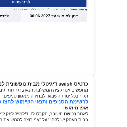
לרכישה >
מחיר מוזל
— זכאות עד 5 שוברים לחודש קלנדרי
ניתן למימוש עד 30.06.2027
לרכישה עד
כרטיס swish דיגיטלי מבית נופשונית למשחק באולינג לזוג
מחפשים אטרקציה המשלבת הנאה, תחרות וגיבוש
תקף בכל ימות השבוע, לבחירה ממגוון סניפים.
לרשימת הסניפים ותנאי השימוש לחצו כ
אופן מימוש :
בבית העסק יש ללחוץ על "אני רוצה לממש את ההטבה" ואז י