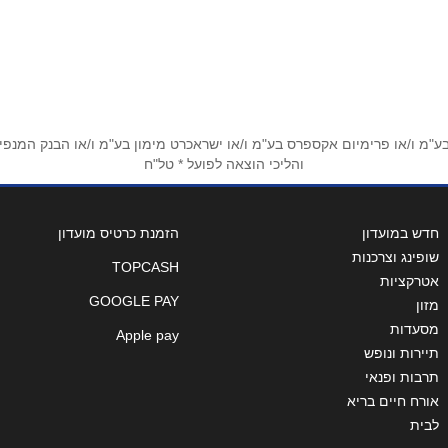
אימייל
*
מ ו/או פרימיום אקספרס בע"מ ו/או ישראכרט מימון בע"מ ו/או הבנק המנפיק *
והליכי הוצאה לפועל * טל"ח
חדש במועדון
הזמנת כרטיס מועדון
שופינג וצרכנות
TOPCASH
אטרקציות
GOOGLE PAY
מזון
מסעדות
Apple pay
תיירות ונופש
תרבות ופנאי
אורח חיים בריא
לבית
שליחה