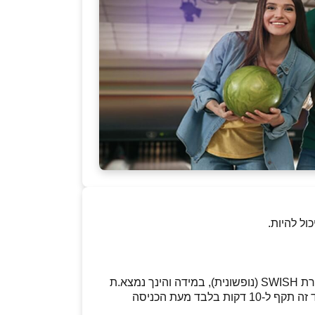
ל להיות.
לאחר רכישת השובר, תקבלו לנייד/למייל לינק למימוש השובר, יש להיכנס ללינק ולהזין נייד לאימות השובר בSMS מחברת SWISH (נופשונית), במידה והינך נמצא.ת
ד מעת הכניסה