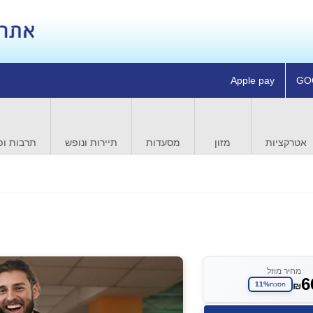
Apple pay
GO
אטרקציות
מזון
מסעדות
תיירות ונופש
תרבות ופ
מחיר מוזל
6
₪
11%
חסכת