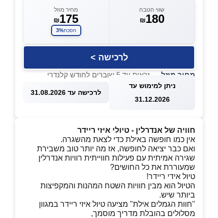
שווי הטבה
מחיר מוזל
175
180
₪
₪
3%
חסכת
לרכישה >
מחיר מוזל
— זכאות עד 5 שוברים לחודש קלנדרי
ניתן למימוש עד
לרכישה עד 31.08.2026
31.12.2026
חוויה של אנדרלין - טיולי איזי ריידר
אין כמו חופשה באילת כדי לצאת מהשגרה.
ואם כבר יציאה לחופשה, אז מה יותר טוב משבירת
שגירה אמיתית עם פעילות חווייתית רוויות אנדרלין
שמעוררת את כל החושים?
טיול אידי ריידר!
הטיול הוא מבין חוויות השטח המהנות והמקפיצות
ביותר שיש.
"חוות הגמלים אילת" מציעה טיול איזי ריידר במגוון
מסלולים בהובלת מדריך מוסמך,