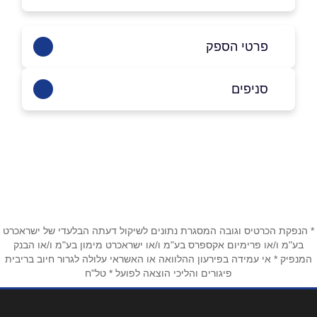
פרטי הספק
08-6370022
סניפים
באתר
בפייסבוק
באינסטגרם
אילת
חוות הגמלים נחל שלמה אילת
08-6370022
שם מלא
*
טלפון
*
* הנפקת הכרטיס וגובה המסגרת נתונים לשיקול דעתה הבלעדי של ישראכרט
בע"מ ו/או פרימיום אקספרס בע"מ ו/או ישראכרט מימון בע"מ ו/או הבנק
המנפיק * אי עמידה בפירעון ההלוואה או האשראי עלולה לגרור חיוב בריבית
פיגורים והליכי הוצאה לפועל * טל"ח
אימייל
*