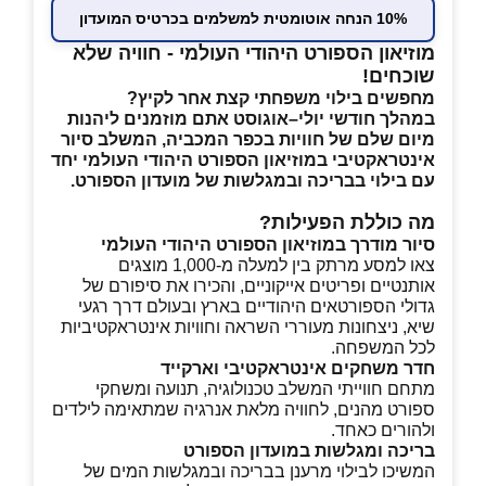
10% הנחה אוטומטית למשלמים בכרטיס המועדון
מוזיאון הספורט היהודי העולמי - חוויה שלא
שוכחים!
מחפשים בילוי משפחתי קצת אחר לקיץ?
במהלך חודשי יולי–אוגוסט אתם מוזמנים ליהנות
מיום שלם של חוויות בכפר המכביה, המשלב סיור
אינטראקטיבי במוזיאון הספורט היהודי העולמי יחד
עם בילוי בבריכה ובמגלשות של מועדון הספורט.
מה כוללת הפעילות?
סיור מודרך במוזיאון הספורט היהודי העולמי
צאו למסע מרתק בין למעלה מ-1,000 מוצגים
אותנטיים ופריטים אייקוניים, והכירו את סיפורם של
גדולי הספורטאים היהודיים בארץ ובעולם דרך רגעי
שיא, ניצחונות מעוררי השראה וחוויות אינטראקטיביות
לכל המשפחה.
חדר משחקים אינטראקטיבי וארקייד
מתחם חווייתי המשלב טכנולוגיה, תנועה ומשחקי
ספורט מהנים, לחוויה מלאת אנרגיה שמתאימה לילדים
ולהורים כאחד.
בריכה ומגלשות במועדון הספורט
המשיכו לבילוי מרענן בבריכה ובמגלשות המים של