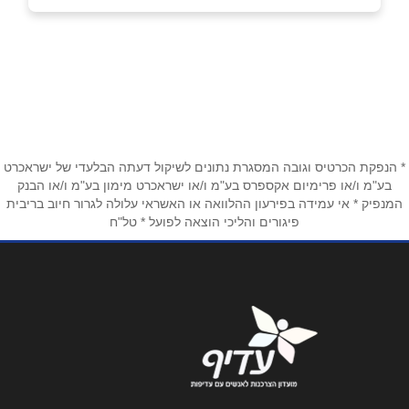
03-6715729
באתר
בפייסבוק
באינסטגרם
ביוטיוב
שם מלא
*
* הנפקת הכרטיס וגובה המסגרת נתונים לשיקול דעתה הבלעדי של ישראכרט
בע"מ ו/או פרימיום אקספרס בע"מ ו/או ישראכרט מימון בע"מ ו/או הבנק
המנפיק * אי עמידה בפירעון ההלוואה או האשראי עלולה לגרור חיוב בריבית
טלפון
*
פיגורים והליכי הוצאה לפועל * טל"ח
אימייל
*
נושא
*
אנא חזרו אלי בקשר ל...
הודעה
*