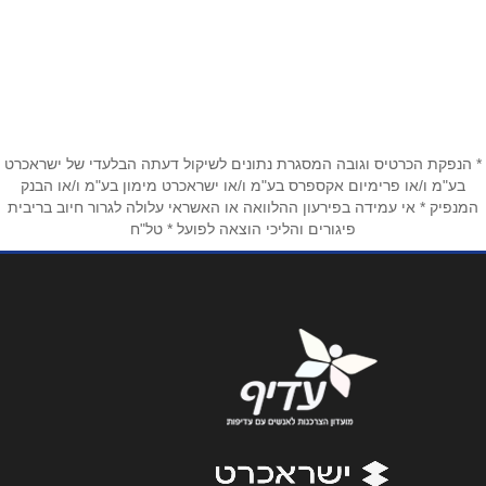
הרצל 21
שם מלא
*
טלפון
*
* הנפקת הכרטיס וגובה המסגרת נתונים לשיקול דעתה הבלעדי של ישראכרט
בע"מ ו/או פרימיום אקספרס בע"מ ו/או ישראכרט מימון בע"מ ו/או הבנק
המנפיק * אי עמידה בפירעון ההלוואה או האשראי עלולה לגרור חיוב בריבית
פיגורים והליכי הוצאה לפועל * טל"ח
אימייל
*
נושא
*
אנא חזרו אלי בקשר ל...
הודעה
*