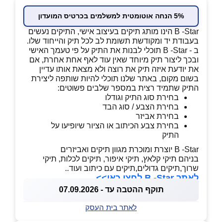
5% הנחה אוטומטית למשלמים בכרטיס המועדון
B -Star הינו מותג תיקים בעיצוב אישי, התיקים נעשים
בעבודת יד ומקודשת תשומת לב לכל תיק והייחוד שלו.
ב - B -Star תוכלי לבנות את התיק על פי טעמך האישי
ובכך ליצור תיק מיוחד שאין עוד לאף אחת אחרת, אם
את יודעת איזה תיק את רוצה ולא מצאת אותו עדיין
בשום מקום, באתר שלנו תוכלי להיות שותפה ליצירת
התיק שתמיד רצית במספר שלבים פשוטים:
בחירת סוג התיק וגודלו
בחירת הצבע / סוג הבד
בחירת אביזר
בחירת צבע הכיתוב או הציור שיופיעו על
התיק
B -Star יוצרת ומוכרת מגוון תיקים ואביזרים
בניהם תיקי קלאץ, תיקי איפור, תיקים לכלות, תיקי
שרוך,תיקים גדולים,תיקים עם כיתוב ועוד..
לאתר B -Star לחצו כאן>>
תוקף ההטבה עד - 07.09.2026
לאתר בית העסק