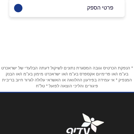
פרטי הספק
054-2557995
|
054-3803327
באתר
בפייסבוק
שם מלא
*
* הנפקת הכרטיס וגובה המסגרת נתונים לשיקול דעתה הבלעדי של ישראכרט
בע"מ ו/או פרימיום אקספרס בע"מ ו/או ישראכרט מימון בע"מ ו/או הבנק
המנפיק * אי עמידה בפירעון ההלוואה או האשראי עלולה לגרור חיוב בריבית
טלפון
*
פיגורים והליכי הוצאה לפועל * טל"ח
אימייל
*
נושא
*
אנא חזרו אלי בקשר ל...