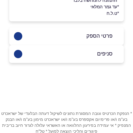
*התמונה להמחשה בלבד
*עד גמר המלאי
*ט.ל.ח
פרטי הספק
8846*​​​​​​​
סניפים
באתר
בני ברק
בר כוכבא 4
03-7156681
שם מלא
*
טלפון
*
* הנפקת הכרטיס וגובה המסגרת נתונים לשיקול דעתה הבלעדי של ישראכרט
בע"מ ו/או פרימיום אקספרס בע"מ ו/או ישראכרט מימון בע"מ ו/או הבנק
המנפיק * אי עמידה בפירעון ההלוואה או האשראי עלולה לגרור חיוב בריבית
פיגורים והליכי הוצאה לפועל * טל"ח
אימייל
*