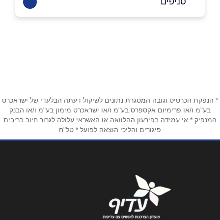
סניפים
תיאטרון חיפה
שם מלא
*
פבזנר 50
04-8600500
טלפון
*
* הנפקת הכרטיס וגובה המסגרת נתונים לשיקול דעתה הבלעדי של ישראכרט
אימייל
*
בע"מ ו/או פרימיום אקספרס בע"מ ו/או ישראכרט מימון בע"מ ו/או הבנק
המנפיק * אי עמידה בפירעון ההלוואה או האשראי עלולה לגרור חיוב בריבית
פיגורים והליכי הוצאה לפועל * טל"ח
נושא
*
אנא חזרו אלי בקשר ל...
הודעה
*