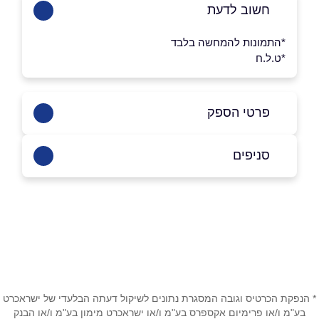
חשוב לדעת
*התמונות להמחשה בלבד
*ט.ל.ח
פרטי הספק
052-4811379
סניפים
באתר
באינסטגרם
חיפה
דרך בר יהודה 300
שם מלא
*
טלפון
*
* הנפקת הכרטיס וגובה המסגרת נתונים לשיקול דעתה הבלעדי של ישראכרט
בע"מ ו/או פרימיום אקספרס בע"מ ו/או ישראכרט מימון בע"מ ו/או הבנק