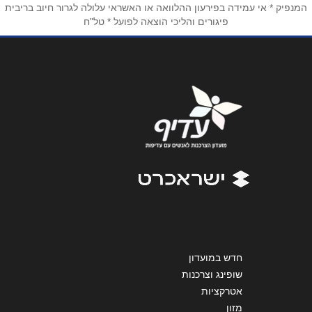
המנפיק * אי עמידה בפירעון ההלוואה או האשראי עלולה לגרור חיוב בריבית
פיגורים והליכי הוצאה לפועל * טל"ח
אימייל
*
נושא
*
אנא חזרו אלי בקשר ל...
הודעה
*
שליחה
חדש במועדון
שופינג וצרכנות
אטרקציות
מזון