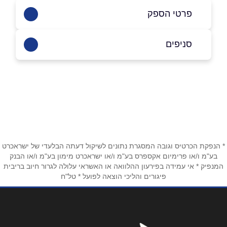
פרטי הספק
סניפים
025336363
ירושלים
באתר
עמק רפאים 26
025336363
שם מלא
*
* הנפקת הכרטיס וגובה המסגרת נתונים לשיקול דעתה הבלעדי של ישראכרט
טלפון
*
בע"מ ו/או פרימיום אקספרס בע"מ ו/או ישראכרט מימון בע"מ ו/או הבנק
המנפיק * אי עמידה בפירעון ההלוואה או האשראי עלולה לגרור חיוב בריבית
פיגורים והליכי הוצאה לפועל * טל"ח
אימייל
*
נושא
*