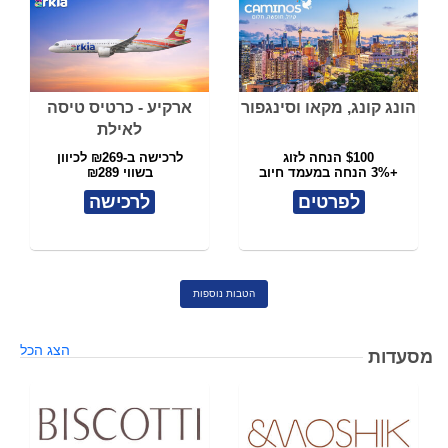
הונג קונג, מקאו וסינגפור
ארקיע - כרטיס טיסה
לאילת
$100 הנחה לזוג
לרכישה ב-₪269 לכיוון
+3% הנחה במעמד חיוב
בשווי ₪289
לפרטים
לרכישה
הטבות נוספות
הצג הכל
מסעדות