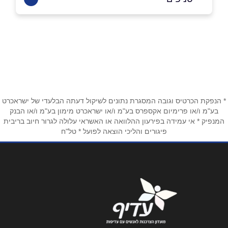
נתניה
שם מלא
*
הרצל 102, תחנת דלק פז עוזנת
09-8823016
טלפון
*
* הנפקת הכרטיס וגובה המסגרת נתונים לשיקול דעתה הבלעדי של ישראכרט
אימייל
*
בע"מ ו/או פרימיום אקספרס בע"מ ו/או ישראכרט מימון בע"מ ו/או הבנק
המנפיק * אי עמידה בפירעון ההלוואה או האשראי עלולה לגרור חיוב בריבית
פיגורים והליכי הוצאה לפועל * טל"ח
נושא
*
אנא חזרו אלי בקשר ל...
הודעה
*