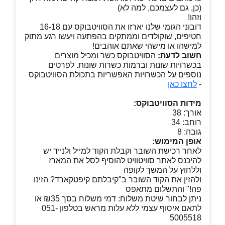
(כן, גם לעצמכם, למה לא)
וזהו!
דובוני הגומי שלנו יארזו את הסוויטבוקס עם 16-18
חטיפים, שוקולדים וממתקים בהפתעה ויעשו רגע מתוק
למישהו או מישהי שאתם אוהבים!
חשוב לדעת:
הסוויטבוקס כשר ומכיל מוצרים
בכשרויות שונות וברמות כשרות שונות. לפרטים
נוספים על הכשרויות האפשריות בתכולת הסוויטבוקס
-
לחצו כאן
מידות הסוויטבוקס:
אורך: 38
רוחב: 34
גובה: 8
אופן המימוש:
לאחר רכישת השובר וקבלת הקוד למייל ולנייד יש
להיכנס לאתר סוויטוויט להוסיף לסל את המארז
וללחוץ על המשך לקופה
ולהזין את הקוד השובר ב"קיבלתם קיפטקארד? הזינו
פה!" והתשלום מתאפס
ניתן לבחור שיטת משלוח: דמי משלוח בסך ₪35 או
לתאם איסוף עצמי ללא עלות מראש בטלפון 051-
5005518