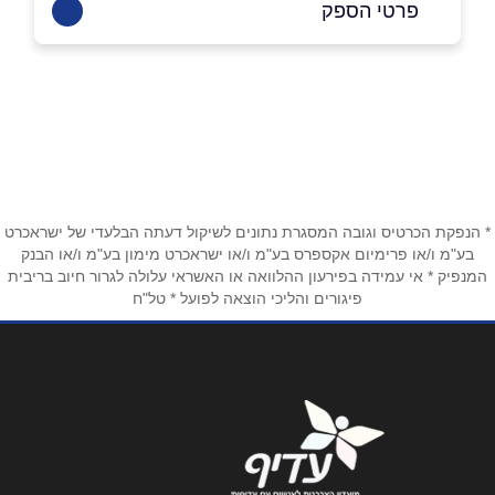
פרטי הספק
0515005518
באתר
בפייסבוק
באינסטגרם
בוואטסאפ
* הנפקת הכרטיס וגובה המסגרת נתונים לשיקול דעתה הבלעדי של ישראכרט
בע"מ ו/או פרימיום אקספרס בע"מ ו/או ישראכרט מימון בע"מ ו/או הבנק
שם מלא
*
המנפיק * אי עמידה בפירעון ההלוואה או האשראי עלולה לגרור חיוב בריבית
פיגורים והליכי הוצאה לפועל * טל"ח
טלפון
*
אימייל
*
נושא
*