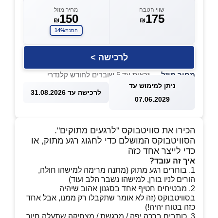
שווי הטבה
מחיר מוזל
150
175
₪
₪
14%
חסכת
לרכישה >
מחיר מוזל
— זכאות עד 5 שוברים לחודש קלנדרי
ניתן למימוש עד
לרכישה עד 31.08.2026
07.06.2029
הכירו את סוויטבוקס "לרגעים מתוקים".
הסוויטבוקס המושלם כדי לחגוג רגע מתוק, או
כדי לייצר אחד כזה
איך זה עובד?
1. בוחרים רגע מתוק (מתנה מרימה למישהו חולה,
הורים לניו בורן, למישהו נשבר הלב ועוד)
2. מבטיחים חטיף אחד בסגנון אהוב שיהיה
בסוויטבוקס (זה לא אומר שתקבלו רק ממנו, אבל אחד
כזה בטוח יהיה!)
3. כותבים ברכה יפה / מרגשת / מצחיקה שתעלה חיוך