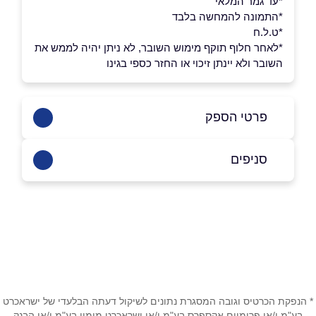
*עד גמר המלאי
*התמונה להמחשה בלבד
*ט.ל.ח
*לאחר חלוף תוקף מימוש השובר, לא ניתן יהיה לממש את
השובר ולא יינתן זיכוי או החזר כספי בגינו
פרטי הספק
02-5812211
סניפים
ירושלים
שם מלא
*
קניון מלחה ירושלים
02-6795395
טלפון
*
שוהם
* הנפקת הכרטיס וגובה המסגרת נתונים לשיקול דעתה הבלעדי של ישראכרט
אימייל
*
בע"מ ו/או פרימיום אקספרס בע"מ ו/או ישראכרט מימון בע"מ ו/או הבנק