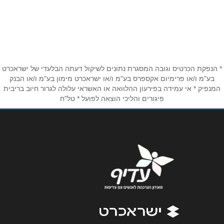
שם מלא
*
הרצל 49
050-9389591
טלפון
*
* הנפקת הכרטיס וגובה המסגרת נתונים לשיקול דעתה הבלעדי של ישראכרט
אימייל
*
בע"מ ו/או פרימיום אקספרס בע"מ ו/או ישראכרט מימון בע"מ ו/או הבנק
המנפיק * אי עמידה בפירעון ההלוואה או האשראי עלולה לגרור חיוב בריבית
פיגורים והליכי הוצאה לפועל * טל"ח
נושא
*
אנא חזרו אלי בקשר ל...
הודעה
*