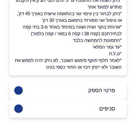
*ניתן לשנות את ההזמנה עד 3 ימים לפני הצ'ק אין ולקבוע
מחדש למועד אחר
*ניתן לבחור בין עיסוי זוגי בהתאמה אישית באורך 45 דק',
או טיפול זוגי מסורתי בחמאם באורך 30 דק'
*ארוחת בוקר זוגית ושווה במיוחד באחד מ-3 בתי קפה
לבחירתכם (קפה 38 / קפה 6 במאי / קפה בלפור)
*התמונות להמחשה בלבד
*עד גמר המלאי
*ט.ל.ח
*לאחר חלוף תוקף מימוש השובר, לא ניתן יהיה לממש את
השובר ולא יינתן זיכוי או החזר כספי בגינו
פרטי הספק
באתר
סניפים
תל אביב יפו