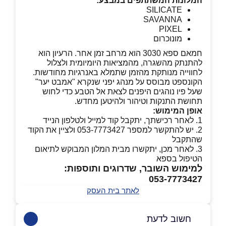
המלונות המשתתפים במבצע:
SILICATE
SAVANNA
PIXEL
מונוכרום
חמאם ספא 3030 הוא מרחב זמן אחר. הרעיון הוא
להתנתק מהשגרה, מהמציאות היומיומית ולצלול
לחווייה מנותקת מהזמן שתמלא באנרגיות מחודשות.
הקונספט מבוסס על מנהג יפני שנקרא "אמבט יער"
שעל פיו נוהגים היפנים לצאת אל הטבע כדי לחוש
תחושת התנקות וטיהור ולהיטען מחדש.
אופן המימוש:
1. לאחר רכישתך, יתקבל קוד למייל ולטלפון הנייד
2. יש להתקשר למספר 053-7773427 ולציין את הקוד
שהתקבל
3. לאחר מכן, יתקשרו מבית המלון המבוקש לתיאום
הטיפול בספא
למימוש השובר, שדרוגים ותוספות:
053-7773427
לאתר בית העסק
חשוב לדעת