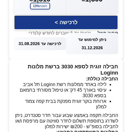
13%
חסכת
לרכישה >
מחיר מוזל
— זכאות עד 5 שוברים לחודש קלנדרי
ניתן למימוש עד
לרכישה עד 31.08.2026
31.12.2026
חבילה זוגית לספא 3030 ברשת מלונות
Loginn
החבילה כוללת:
לילה באחד ממלונות רשת Loginn תל אביב
עיסוי באורך 45 דק' או טיפול מסורתי בחמאם
בספא 3030
ארוחת בוקר זוגית מפנקת בבית קפה צמוד
למלון
החבילה תקפה באמצע שבוע עבור חדר סטנדרט, ניתן
לשדרג בתוספת תשלום לחדר סוויטה עם מרפסת ו/או
לחבילה בסופ"ש - ₪200 ישירות למלון