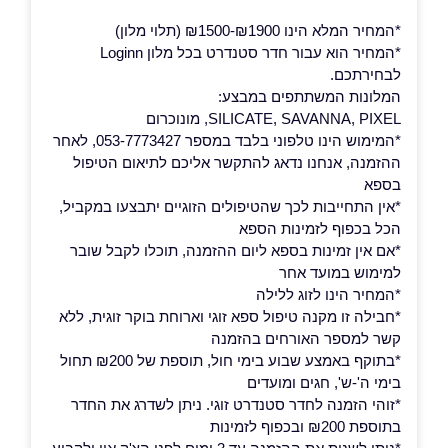
*המחיר המלא הינו ₪1900-₪1500 (תלוי מלון)
*המחיר הוא עבור חדר סטנדרט בכל מלון Loginn
לבחירתכם.
המלונות המשתתפים במבצע:
SILICATE, SAVANNA, PIXEL, מונוכרום
*המימוש הינו טלפוני בלבד במספר 053-7773427, לאחר
ההזמנה, אנחנו נדאג להתקשר אליכם לתיאום הטיפול
בספא
*אין התחייבות לכך שהטיפולים הזוגיים יתבצעו במקביל,
הכל בכפוף לזמינות הספא
*אם אין זמינות בספא ליום ההזמנה, תוכלו לקבל שובר
למימוש במועד אחר
*המחיר הינו לזוג ללילה
*חבילה זו מקנה טיפול ספא זוגי וארוחת בוקר זוגית, ללא
קשר למספר האורחים בהזמנה
*בתוקף באמצע שבוע בימי חול, תוספת של ₪200 תחול
בימי ה'-ש', חגים ומועדים
*זוהי הזמנה לחדר סטנדרט זוגי. ניתן לשדרג את החדר
בתוספת ₪200 ובכפוף לזמינות