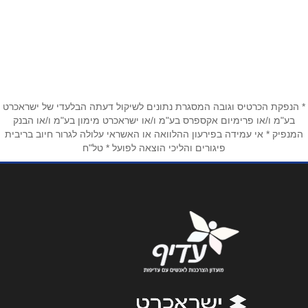
עין ח'אלד 127
שם מלא
*
טלפון
*
* הנפקת הכרטיס וגובה המסגרת נתונים לשיקול דעתה הבלעדי של ישראכרט
בע"מ ו/או פרימיום אקספרס בע"מ ו/או ישראכרט מימון בע"מ ו/או הבנק
המנפיק * אי עמידה בפירעון ההלוואה או האשראי עלולה לגרור חיוב בריבית
פיגורים והליכי הוצאה לפועל * טל"ח
אימייל
*
נושא
*
אנא חזרו אלי בקשר ל...
הודעה
*