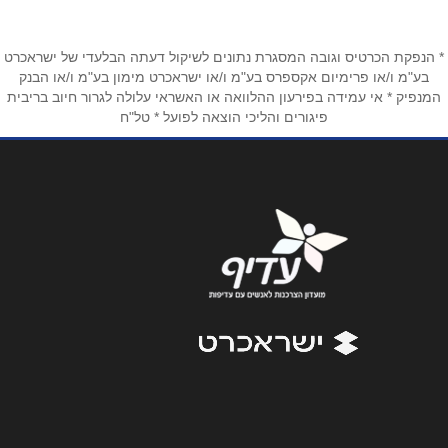
טלפון
*
* הנפקת הכרטיס וגובה המסגרת נתונים לשיקול דעתה הבלעדי של ישראכרט
בע"מ ו/או פרימיום אקספרס בע"מ ו/או ישראכרט מימון בע"מ ו/או הבנק
אימייל
*
המנפיק * אי עמידה בפירעון ההלוואה או האשראי עלולה לגרור חיוב בריבית
פיגורים והליכי הוצאה לפועל * טל"ח
נושא
*
אנא חזרו אלי בקשר ל...
הודעה
*
שליחה