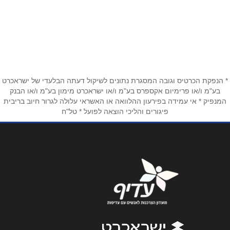
דוד סחרוב 21
שם מלא
*
טלפון
*
* הנפקת הכרטיס וגובה המסגרת נתונים לשיקול דעתה הבלעדי של ישראכרט
בע"מ ו/או פרימיום אקספרס בע"מ ו/או ישראכרט מימון בע"מ ו/או הבנק
המנפיק * אי עמידה בפירעון ההלוואה או האשראי עלולה לגרור חיוב בריבית
פיגורים והליכי הוצאה לפועל * טל"ח
אימייל
*
נושא
*
אנא חזרו אלי בקשר ל...
הודעה
*