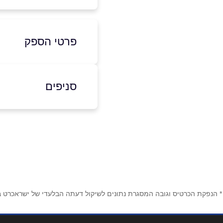
פרטי הספק
03-6854777
סניפים
באתר
באינסטגרם
רמת גן
רח' פרץ ברנשטיין 7
שם מלא
*
03-6854777
טלפון
*
* הנפקת הכרטיס וגובה המסגרת נתונים לשיקול דעתה הבלעדי של ישראכרט בע"
נושא
*