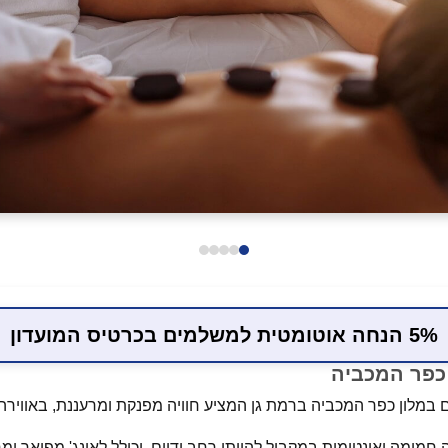
5% הנחה אוטומטית למשלמים בכרטיס המועדון
מלון כפר המכביה ברמת גן המציע חוויה מפנקת ומרעננת, באווירה
מימה ואינטימית במקביל להיותו רחב ידיים, וכולל לאונג' מפואר ומרוו