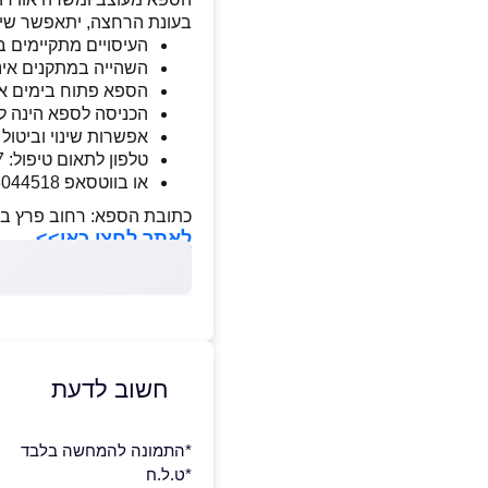
בעונת הרחצה, יתאפשר שימ
העיסויים מתקיימים בח
השהייה במתקנים אינ
הספא פתוח בימים א-ה בין השעות 09:00-17:00 וב
הכניסה לספא הינה לבני/ות 18 ומ
אפשרות שינוי וביטול הזמנות עד 24 ש
טלפון לתאום טיפול: 03-6854777
או בווטסאפ 0548044518 או 054-8044236
כתובת הספא: רחוב פרץ ברנשטיין 7 רמת גן מלו
לאתר לחצו כאן>>
חשוב לדעת
*התמונה להמחשה בלבד
*ט.ל.ח