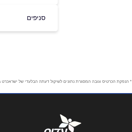
0526317774
סניפים
בפייסבוק
באינסטגר
ראשון לציון
דוד סחרוב 9
שם מלא
*
טלפון
*
* הנפקת הכרטיס וגובה המסגרת נתונים לשיקול דעתה הבלעדי של ישראכרט בע"
נושא
*
אנא חזרו אלי בקשר ל...
הודעה
*