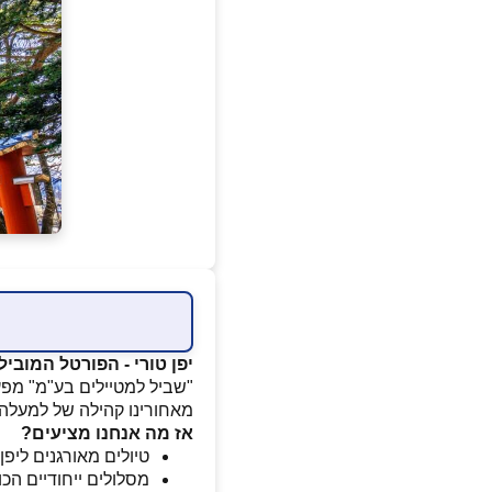
יפן טורי - הפורטל המוביל
"שביל למטיילים בע"מ" מפעי
מאחורינו קהילה של למעלה מ־115,000 חברים בפייסבוק, שנים של ניסיון בשטח וצוות מומחים שמכיר את
אז מה אנחנו מציעים?
טיולים מאורגנים ליפן
מסלולים ייחודיים הכ