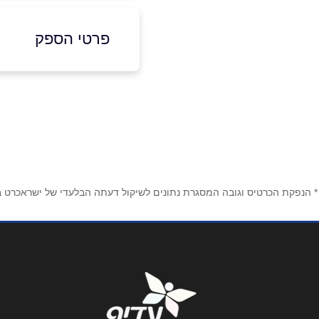
פרטי הספק
050-6966757
באתר
בפייסבוק
שם מלא
*
* הנפקת הכרטיס וגובה המסגרת נתונים לשיקול דעתה הבלעדי של ישראכרט בע"
טלפון
*
נושא
*
אנא חזרו אלי בקשר ל...