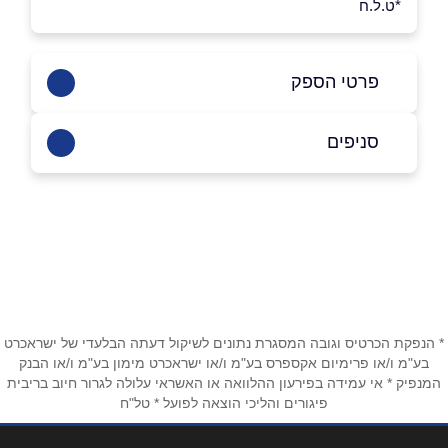
*ט.ל.ח
פרטי הספק
050-5225755
סניפים
באתר
בפייסבוק
אשדוד
הטיילת 20
050-5225755
שם מלא
*
טלפון
*
* הנפקת הכרטיס וגובה המסגרת נתונים לשיקול דעתה הבלעדי של ישראכרט
בע"מ ו/או פרימיום אקספרס בע"מ ו/או ישראכרט מימון בע"מ ו/או הבנק
המנפיק * אי עמידה בפירעון ההלוואה או האשראי עלולה לגרור חיוב בריבית
פיגורים והליכי הוצאה לפועל * טל"ח
אימייל
*