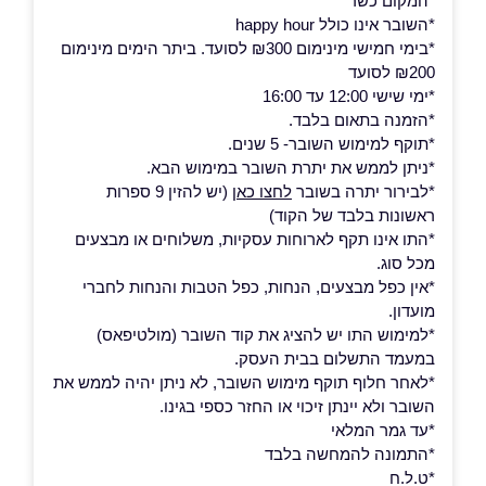
*המקום כשר
*השובר אינו כולל happy hour
*בימי חמישי מינימום ₪300 לסועד. ביתר הימים מינימום
₪200 לסועד
*ימי שישי 12:00 עד 16:00
*הזמנה בתאום בלבד.
*תוקף למימוש השובר- 5 שנים.
*ניתן לממש את יתרת השובר במימוש הבא.
*לבירור יתרה בשובר
לחצו כאן
(יש להזין 9 ספרות
ראשונות בלבד של הקוד)
*התו אינו תקף לארוחות עסקיות, משלוחים או מבצעים
מכל סוג.
*אין כפל מבצעים, הנחות, כפל הטבות והנחות לחברי
מועדון.
*למימוש התו יש להציג את קוד השובר (מולטיפאס)
במעמד התשלום בבית העסק.
*לאחר חלוף תוקף מימוש השובר, לא ניתן יהיה לממש את
השובר ולא יינתן זיכוי או החזר כספי בגינו.
*עד גמר המלאי
*התמונה להמחשה בלבד
*ט.ל.ח