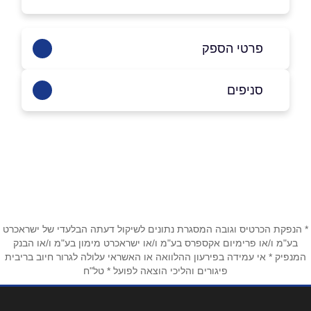
פרטי הספק
052-5575075
סניפים
בפייסבוק
באינסטגרם
הרצליה
שדרות אלי לנדאו 60
052-5575075
שם מלא
*
טלפון
*
* הנפקת הכרטיס וגובה המסגרת נתונים לשיקול דעתה הבלעדי של ישראכרט
בע"מ ו/או פרימיום אקספרס בע"מ ו/או ישראכרט מימון בע"מ ו/או הבנק
המנפיק * אי עמידה בפירעון ההלוואה או האשראי עלולה לגרור חיוב בריבית
פיגורים והליכי הוצאה לפועל * טל"ח
אימייל
*