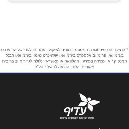
בפייסבוק
ראשון לציון
אליעזר מזל 9
שם מלא
*
טלפון
*
* הנפקת הכרטיס וגובה המסגרת נתונים לשיקול דעתה הבלעדי של ישראכרט
בע"מ ו/או פרימיום אקספרס בע"מ ו/או ישראכרט מימון בע"מ ו/או הבנק
המנפיק * אי עמידה בפירעון ההלוואה או האשראי עלולה לגרור חיוב בריבית
פיגורים והליכי הוצאה לפועל * טל"ח
אימייל
*
נושא
*
אנא חזרו אלי בקשר ל...
הודעה
*