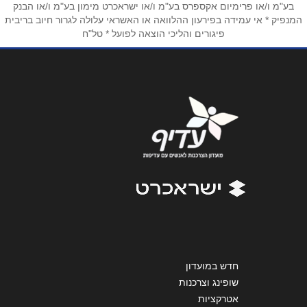
בע"מ ו/או פרימיום אקספרס בע"מ ו/או ישראכרט מימון בע"מ ו/או הבנק
שם מלא
*
המנפיק * אי עמידה בפירעון ההלוואה או האשראי עלולה לגרור חיוב בריבית
פיגורים והליכי הוצאה לפועל * טל"ח
טלפון
*
אימייל
*
נושא
*
אנא חזרו אלי בקשר ל...
הודעה
*
חדש במועדון
שופינג וצרכנות
אטרקציות
שליחה