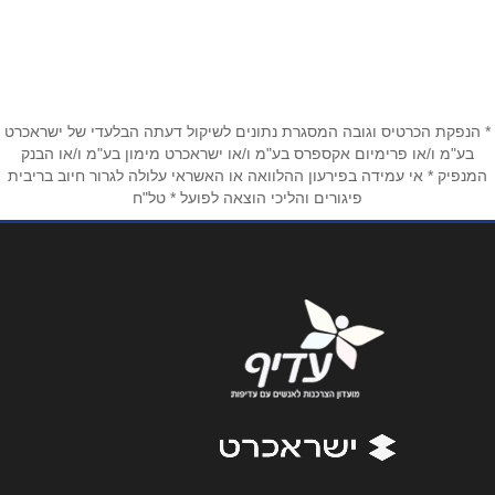
חניון לישנסקי 27 (קניוכל קומה 2)
053-598-6865
שם מלא
*
* הנפקת הכרטיס וגובה המסגרת נתונים לשיקול דעתה הבלעדי של ישראכרט
בע"מ ו/או פרימיום אקספרס בע"מ ו/או ישראכרט מימון בע"מ ו/או הבנק
טלפון
*
המנפיק * אי עמידה בפירעון ההלוואה או האשראי עלולה לגרור חיוב בריבית
פיגורים והליכי הוצאה לפועל * טל"ח
אימייל
*
נושא
*
אנא חזרו אלי בקשר ל...
הודעה
*