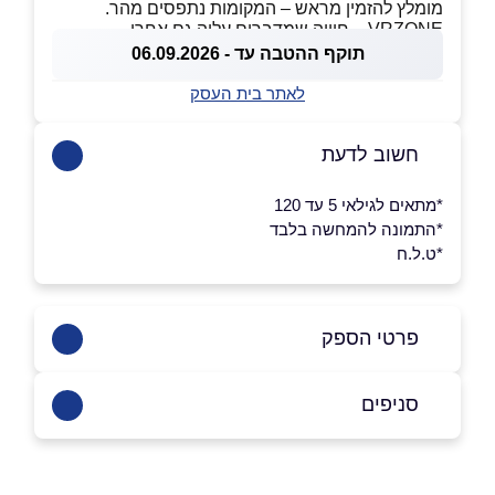
מומלץ להזמין מראש – המקומות נתפסים מהר.
VRZONE – חוויה שמדברים עליה גם אחרי.
תוקף ההטבה עד - 06.09.2026
לאתר בית העסק
חשוב לדעת
*מתאים לגילאי 5 עד 120
*התמונה להמחשה בלבד
*ט.ל.ח
פרטי הספק
053-598-6865
סניפים
באתר
בפייסבוק
באינסטגרם
ראשון לציון
בוואטסאפ