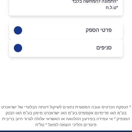
*התמונה להמחשה בלבד
*ט.ל.ח
פרטי הספק
055-9989959
סניפים
באתר
בפייסבוק
באינסטגרם
חולון
הרוקמים 2 (בניין קמפוס אמות)
055-9989959
שם מלא
*
טלפון
*
* הנפקת הכרטיס וגובה המסגרת נתונים לשיקול דעתה הבלעדי של ישראכרט
בע"מ ו/או פרימיום אקספרס בע"מ ו/או ישראכרט מימון בע"מ ו/או הבנק
המנפיק * אי עמידה בפירעון ההלוואה או האשראי עלולה לגרור חיוב בריבית
פיגורים והליכי הוצאה לפועל * טל"ח
אימייל
*