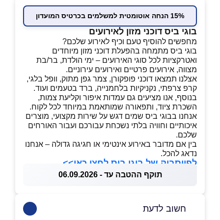
15% הנחה אוטומטית למשלמים בכרטיס המועדון
בוגי ביס דוכני מזון לאירועים
מחפשים להוסיף טעם וכיף לאירוע שלכם?
בוגי ביס מתמחה בהפעלת דוכני מזון מיוחדים
ואטרקציות לכל סוגי האירועים – ימי הולדת, בר/בת
מצווה, אירועים פרטיים ואירועים עירוניים.
אצלנו תמצאו דוכני פופקורן, צמר גפן מתוק, וופל בלגי,
קרפ צרפתי, נקניקיות בלחמנייה, ברד בטעמים ועוד.
בנוסף, אנו מציעים גם עמדות איפור וקליעת צמות,
השכרת ציוד, ותפאורה שמותאמת במיוחד לכל לקוח.
אנחנו בבוגי ביס שמים דגש על שירות מקצועי, מוצרים
איכותיים וחוויה בלתי נשכחת עבורכם ועבור האורחים
שלכם.
בין אם מדובר באירוע אינטימי או חגיגה גדולה – אנחנו
נדאג להכל.
לפייסבוק של בוגי ביס לחצו כאן>>
תוקף ההטבה עד - 06.09.2026
חשוב לדעת