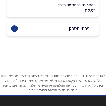
*התמונה להמחשה בלבד
*ט.ל.ח
פרטי הספק
053-3204535
בפייסבוק
באינסטגרם
שם מלא
*
* הנפקת הכרטיס וגובה המסגרת נתונים לשיקול דעתה הבלעדי של ישראכרט
בע"מ ו/או פרימיום אקספרס בע"מ ו/או ישראכרט מימון בע"מ ו/או הבנק
המנפיק * אי עמידה בפירעון ההלוואה או האשראי עלולה לגרור חיוב בריבית
טלפון
*
פיגורים והליכי הוצאה לפועל * טל"ח
אימייל
*