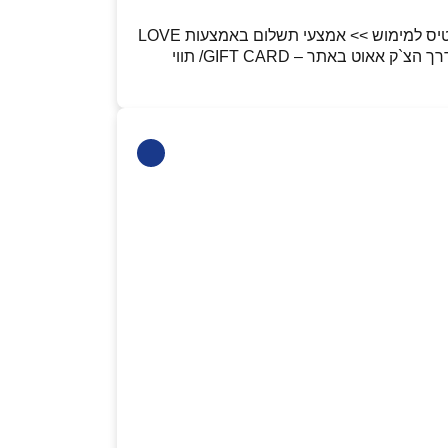
יש לעבור לאזור ה- CHECK OUT באתר. לאחר מכן יש לבחור תשלום באמצעות GIFT CARD/תווי קנייה >> בחר כרטיס למימוש >> אמצעי תשלום באמצעות LOVE
GIFT CARD >> הקוד למימוש הינו 13 הספרות שבגב הכרטיס או הקוד הדיגיטלי שקיבלתם. התשלום בשוברים יהיה דרך הצ`ק אאוט באתר – GIFT CARD/ תווי