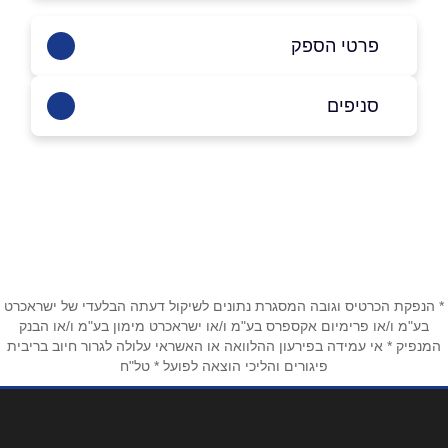
פרטי הספק
050-2729736
סניפים
באינסטגרם
עפולה
הנשיא ויצמן 15
שם מלא
*
טלפון
*
* הנפקת הכרטיס וגובה המסגרת נתונים לשיקול דעתה הבלעדי של ישראכרט
בע"מ ו/או פרימיום אקספרס בע"מ ו/או ישראכרט מימון בע"מ ו/או הבנק
המנפיק * אי עמידה בפירעון ההלוואה או האשראי עלולה לגרור חיוב בריבית
פיגורים והליכי הוצאה לפועל * טל"ח
אימייל
*
נושא
*