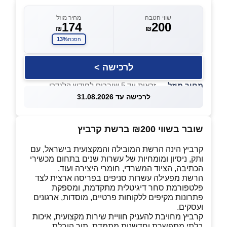
שווי הטבה
מחיר מוזל
174
200
₪
₪
13%
חסכת
לרכישה >
מחיר מוזל
— זכאות עד 5 שוברים לחודש קלנדרי
לרכישה עד 31.08.2026
שובר בשווי ₪200 ברשת קרביץ
קרביץ הינה הרשת המובילה והמקצועית בישראל, עם
ותק, ניסיון ומומחיות של עשרות שנים בתחום מכשירי
הכתיבה, הציוד המשרדי, חומרי היצירה ועוד.
הרשת מפעילה עשרות סניפים בפריסה ארצית לצד
פלטפורמת סחר דיגיטלית מתקדמת, ומספקת
פתרונות מקיפים ללקוחות פרטיים, מוסדות, ארגונים
ועסקים.
קרביץ מחויבת להעניק חוויית שירות מקצועית, איכות
בלתי מתפשרת וחדשנות מתמדת, תוך הובלת