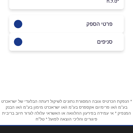
*ט.ל.ח
פרטי הספק
054-8060604
סניפים
כפר מנדא
שם מלא
*
054-8060604
טלפון
*
* הנפקת הכרטיס וגובה המסגרת נתונים לשיקול דעתה הבלעדי של ישראכרט
אימייל
*
בע"מ ו/או פרימיום אקספרס בע"מ ו/או ישראכרט מימון בע"מ ו/או הבנק
המנפיק * אי עמידה בפירעון ההלוואה או האשראי עלולה לגרור חיוב בריבית
פיגורים והליכי הוצאה לפועל * טל"ח
נושא
*