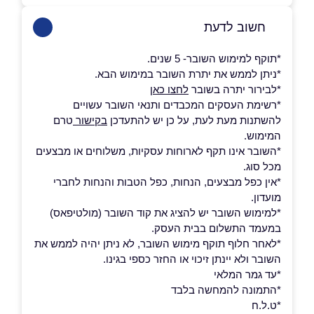
חשוב לדעת
*תוקף למימוש השובר- 5 שנים.
*ניתן לממש את יתרת השובר במימוש הבא.
*לבירור יתרה בשובר
לחצו כאן
*רשימת העסקים המכבדים ותנאי השובר עשויים
להשתנות מעת לעת, על כן יש להתעדכן
בקישור
טרם
המימוש.
*השובר אינו תקף לארוחות עסקיות, משלוחים או מבצעים
מכל סוג.
*אין כפל מבצעים, הנחות, כפל הטבות והנחות לחברי
מועדון.
*למימוש השובר יש להציג את קוד השובר (מולטיפאס)
במעמד התשלום בבית העסק.
*לאחר חלוף תוקף מימוש השובר, לא ניתן יהיה לממש את
השובר ולא יינתן זיכוי או החזר כספי בגינו.
*עד גמר המלאי
*התמונה להמחשה בלבד
*ט.ל.ח