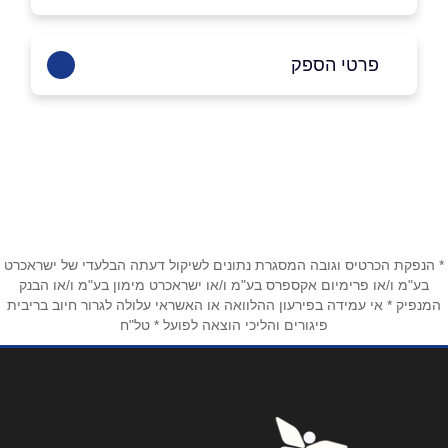
פרטי הספק
03-5058080
שם מלא
*
* הנפקת הכרטיס וגובה המסגרת נתונים לשיקול דעתה הבלעדי של ישראכרט
טלפון
*
בע"מ ו/או פרימיום אקספרס בע"מ ו/או ישראכרט מימון בע"מ ו/או הבנק
המנפיק * אי עמידה בפירעון ההלוואה או האשראי עלולה לגרור חיוב בריבית
פיגורים והליכי הוצאה לפועל * טל"ח
אימייל
*
נושא
*
אנא חזרו אלי בקשר ל...